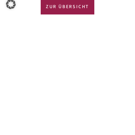
ZUR ÜBERSICHT
VORIGER
NÄCHSTER
Haus des Hopfens Wolnzach
Rohbau Audi Terminal Pfaffenhofen
UHSLER BAUGESCHÄFT GMBH
MARTIN-BINDER-RING 3-5
85276 PFAFFENHOFEN